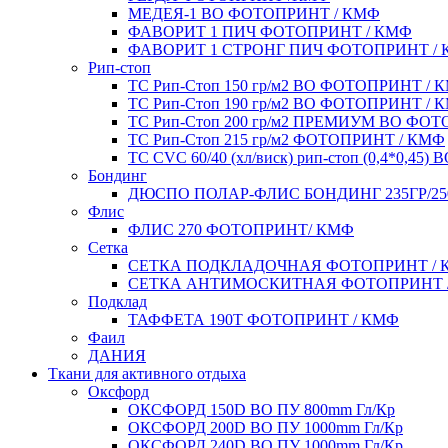
МЕДЕЯ-1 ВО ФОТОПРИНТ / КМФ
ФАВОРИТ 1 ПИЧ ФОТОПРИНТ / КМФ
ФАВОРИТ 1 СТРОНГ ПИЧ ФОТОПРИНТ /
Рип-стоп
TC Рип-Стоп 150 гр/м2 ВО ФОТОПРИНТ / 
TC Рип-Стоп 190 гр/м2 ВО ФОТОПРИНТ / 
TC Рип-Стоп 200 гр/м2 ПРЕМИУМ ВО ФО
TC Рип-Стоп 215 гр/м2 ФОТОПРИНТ / КМФ
ТС CVC 60/40 (хл/виск) рип-стоп (0,4*0,45)
Бондинг
ДЮСПО ПОЛАР-ФЛИС БОНДИНГ 235ГР/2
Флис
ФЛИС 270 ФОТОПРИНТ/ КМФ
Сетка
СЕТКА ПОДКЛАДОЧНАЯ ФОТОПРИНТ / 
СЕТКА АНТИМОСКИТНАЯ ФОТОПРИНТ 
Подклад
ТАФФЕТА 190Т ФОТОПРИНТ / КМФ
Фаил
ДАНИЯ
Ткани для активного отдыха
Оксфорд
ОКСФОРД 150D ВО ПУ 800mm Гл/Кр
ОКСФОРД 200D ВО ПУ 1000mm Гл/Кр
ОКСФОРД 240D ВО ПУ 1000mm Гл/Кр