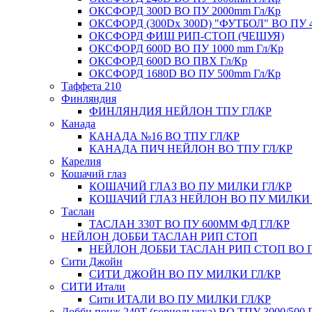
ОКСФОРД 300D ВО ПУ 2000mm Гл/Кр
ОКСФОРД (300Dx 300D) "ФУТБОЛ" ВО ПУ 
ОКСФОРД ФИШ РИП-СТОП (ЧЕШУЯ)
ОКСФОРД 600D ВО ПУ 1000 mm Гл/Кр
ОКСФОРД 600D ВО ПВХ Гл/Кр
ОКСФОРД 1680D ВО ПУ 500mm Гл/Кр
Таффета 210
Финляндия
ФИНЛЯНДИЯ НЕЙЛОН ТПУ ГЛ/КР
Канада
КАНАДА №16 ВО ТПУ ГЛ/КР
КАНАДА ПИЧ НЕЙЛОН ВО ТПУ ГЛ/КР
Карелия
Кошачий глаз
КОШАЧИЙ ГЛАЗ ВО ПУ МИЛКИ ГЛ/КР
КОШАЧИЙ ГЛАЗ НЕЙЛОН ВО ПУ МИЛКИ 
Таслан
ТАСЛАН 330Т ВО ПУ 600ММ ФД ГЛ/КР
НЕЙЛОН ДОББИ ТАСЛАН РИП СТОП
НЕЙЛОН ДОББИ ТАСЛАН РИП СТОП ВО 
Сити Джойн
СИТИ ДЖОЙН ВО ПУ МИЛКИ ГЛ/КР
СИТИ Итали
Сити ИТАЛИ ВО ПУ МИЛКИ ГЛ/КР
Добби понж 240Т (горнолыжка) ВО ТПУ 3000/500 