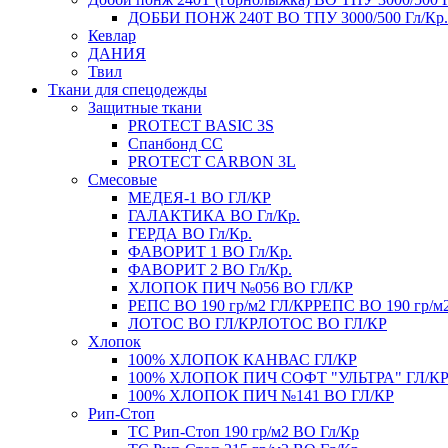
ДОББИ ПОНЖ 240Т ВО ТПУ 3000/500 Гл/Кр.
Кевлар
ДАНИЯ
Твил
Ткани для спецодежды
Защитные ткани
PROTECT BASIC 3S
Спанбонд СС
PROTECT CARBON 3L
Смесовые
МЕДЕЯ-1 ВО ГЛ/КР
ГАЛАКТИКА ВО Гл/Кр.
ГЕРДА ВО Гл/Кр.
ФАВОРИТ 1 ВО Гл/Кр.
ФАВОРИТ 2 ВО Гл/Кр.
ХЛОПОК ПИЧ №056 ВО ГЛ/КР
РЕПС ВО 190 гр/м2 ГЛ/КР
РЕПС ВО 190 гр/м
ЛОТОС ВО ГЛ/КР
ЛОТОС ВО ГЛ/КР
Хлопок
100% ХЛОПОК КАНВАС ГЛ/КР
100% ХЛОПОК ПИЧ СОФТ "УЛЬТРА" ГЛ/К
100% ХЛОПОК ПИЧ №141 ВО ГЛ/КР
Рип-Стоп
TC Рип-Стоп 190 гр/м2 ВО Гл/Кр