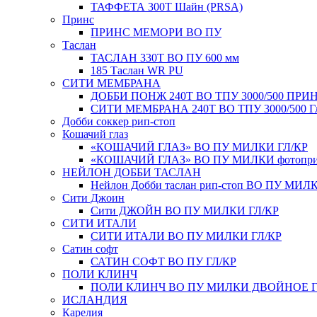
ТАФФЕТА 300Т Шайн (PRSA)
Принс
ПРИНС МЕМОРИ ВО ПУ
Таслан
ТАСЛАН 330T ВО ПУ 600 мм
185 Таслан WR PU
СИТИ МЕМБРАНА
ДОББИ ПОНЖ 240Т ВО ТПУ 3000/500 ПРИ
СИТИ МЕМБРАНА 240Т ВО ТПУ 3000/500 Г
Добби соккер рип-стоп
Кошачий глаз
«КОШАЧИЙ ГЛАЗ» ВО ПУ МИЛКИ ГЛ/КР
«КОШАЧИЙ ГЛАЗ» ВО ПУ МИЛКИ фотопри
НЕЙЛОН ДОББИ ТАСЛАН
Нейлон Добби таслан рип-стоп ВО ПУ МИЛ
Сити Джоин
Сити ДЖОЙН ВО ПУ МИЛКИ ГЛ/КР
СИТИ ИТАЛИ
СИТИ ИТАЛИ ВО ПУ МИЛКИ ГЛ/КР
Сатин софт
САТИН СОФТ ВО ПУ ГЛ/КР
ПОЛИ КЛИНЧ
ПОЛИ КЛИНЧ ВО ПУ МИЛКИ ДВОЙНОЕ Г
ИСЛАНДИЯ
Карелия