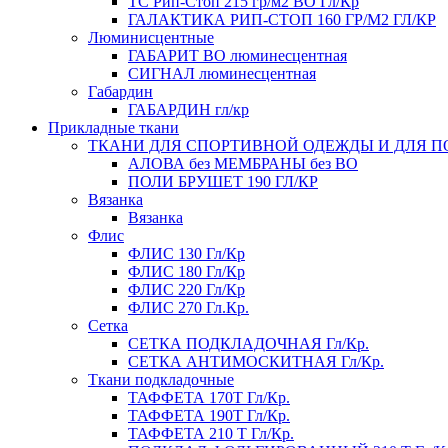
TC Рип-Стоп 215 гр/м2 ВО Гл/Кр
ГАЛАКТИКА РИП-СТОП 160 ГР/М2 ГЛ/КР
Люминисцентные
ГАБАРИТ ВО люминесцентная
СИГНАЛ люминесцентная
Габардин
ГАБАРДИН гл/кр
Прикладные ткани
ТКАНИ ДЛЯ СПОРТИВНОЙ ОДЕЖДЫ И ДЛЯ 
АЛОВА без МЕМБРАНЫ без ВО
ПОЛИ БРУШЕТ 190 ГЛ/КР
Вязанка
Вязанка
Флис
ФЛИС 130 Гл/Кр
ФЛИС 180 Гл/Кр
ФЛИС 220 Гл/Кр
ФЛИС 270 Гл.Кр.
Сетка
СЕТКА ПОДКЛАДОЧНАЯ Гл/Кр.
СЕТКА АНТИМОСКИТНАЯ Гл/Кр.
Ткани подкладочные
ТАФФЕТА 170Т Гл/Кр.
ТАФФЕТА 190Т Гл/Кр.
ТАФФЕТА 210 Т Гл/Кр.