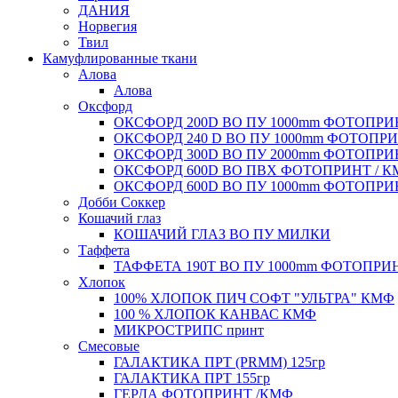
ДАНИЯ
Норвегия
Твил
Камуфлированные ткани
Алова
Алова
Оксфорд
ОКСФОРД 200D ВО ПУ 1000mm ФОТОПРИ
ОКСФОРД 240 D ВО ПУ 1000mm ФОТОПРИ
ОКСФОРД 300D ВО ПУ 2000mm ФОТОПРИ
ОКСФОРД 600D ВО ПВХ ФОТОПРИНТ / 
ОКСФОРД 600D ВО ПУ 1000mm ФОТОПРИ
Добби Соккер
Кошачий глаз
КОШАЧИЙ ГЛАЗ ВО ПУ МИЛКИ
Таффета
ТАФФЕТА 190T ВО ПУ 1000mm ФОТОПРИН
Хлопок
100% ХЛОПОК ПИЧ СОФТ "УЛЬТРА" КМФ
100 % ХЛОПОК КАНВАС КМФ
МИКРОСТРИПС принт
Смесовые
ГАЛАКТИКА ПРТ (PRMM) 125гр
ГАЛАКТИКА ПРТ 155гр
ГЕРДА ФОТОПРИНТ /КМФ