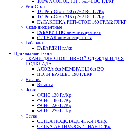
100% ХЛОПОК ПИЧ №141 ВО ГЛ/КР
Рип-Стоп
TC Рип-Стоп 190 гр/м2 ВО Гл/Кр
TC Рип-Стоп 215 гр/м2 ВО Гл/Кр
ГАЛАКТИКА РИП-СТОП 160 ГР/М2 ГЛ/КР
Люминисцентные
ГАБАРИТ ВО люминесцентная
СИГНАЛ люминесцентная
Габардин
ГАБАРДИН гл/кр
Прикладные ткани
ТКАНИ ДЛЯ СПОРТИВНОЙ ОДЕЖДЫ И ДЛЯ
ПОДКЛАДА
АЛОВА без МЕМБРАНЫ без ВО
ПОЛИ БРУШЕТ 190 ГЛ/КР
Вязанка
Вязанка
Флис
ФЛИС 130 Гл/Кр
ФЛИС 180 Гл/Кр
ФЛИС 220 Гл/Кр
ФЛИС 270 Гл.Кр.
Сетка
СЕТКА ПОДКЛАДОЧНАЯ Гл/Кр.
СЕТКА АНТИМОСКИТНАЯ Гл/Кр.