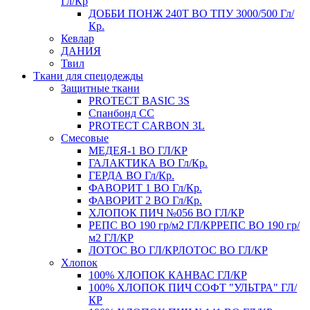
Гл/Кр
ДОББИ ПОНЖ 240Т ВО ТПУ 3000/500 Гл/
Кр.
Кевлар
ДАНИЯ
Твил
Ткани для спецодежды
Защитные ткани
PROTECT BASIC 3S
Спанбонд СС
PROTECT CARBON 3L
Смесовые
МЕДЕЯ-1 ВО ГЛ/КР
ГАЛАКТИКА ВО Гл/Кр.
ГЕРДА ВО Гл/Кр.
ФАВОРИТ 1 ВО Гл/Кр.
ФАВОРИТ 2 ВО Гл/Кр.
ХЛОПОК ПИЧ №056 ВО ГЛ/КР
РЕПС ВО 190 гр/м2 ГЛ/КР
РЕПС ВО 190 гр/
м2 ГЛ/КР
ЛОТОС ВО ГЛ/КР
ЛОТОС ВО ГЛ/КР
Хлопок
100% ХЛОПОК КАНВАС ГЛ/КР
100% ХЛОПОК ПИЧ СОФТ "УЛЬТРА" ГЛ/
КР