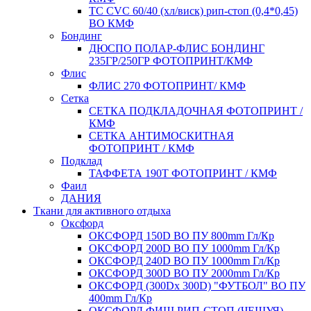
ТС CVC 60/40 (хл/виск) рип-стоп (0,4*0,45)
ВО КМФ
Бондинг
ДЮСПО ПОЛАР-ФЛИС БОНДИНГ
235ГР/250ГР ФОТОПРИНТ/КМФ
Флис
ФЛИС 270 ФОТОПРИНТ/ КМФ
Сетка
СЕТКА ПОДКЛАДОЧНАЯ ФОТОПРИНТ /
КМФ
СЕТКА АНТИМОСКИТНАЯ
ФОТОПРИНТ / КМФ
Подклад
ТАФФЕТА 190Т ФОТОПРИНТ / КМФ
Фаил
ДАНИЯ
Ткани для активного отдыха
Оксфорд
ОКСФОРД 150D ВО ПУ 800mm Гл/Кр
ОКСФОРД 200D ВО ПУ 1000mm Гл/Кр
ОКСФОРД 240D ВО ПУ 1000mm Гл/Кр
ОКСФОРД 300D ВО ПУ 2000mm Гл/Кр
ОКСФОРД (300Dx 300D) "ФУТБОЛ" ВО ПУ
400mm Гл/Кр
ОКСФОРД ФИШ РИП-СТОП (ЧЕШУЯ)