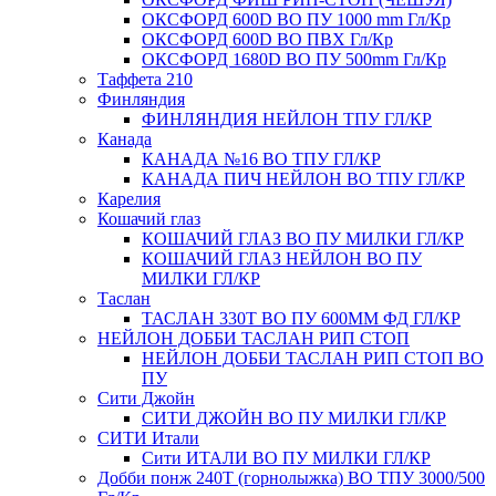
ОКСФОРД 600D ВО ПУ 1000 mm Гл/Кр
ОКСФОРД 600D ВО ПВХ Гл/Кр
ОКСФОРД 1680D ВО ПУ 500mm Гл/Кр
Таффета 210
Финляндия
ФИНЛЯНДИЯ НЕЙЛОН ТПУ ГЛ/КР
Канада
КАНАДА №16 ВО ТПУ ГЛ/КР
КАНАДА ПИЧ НЕЙЛОН ВО ТПУ ГЛ/КР
Карелия
Кошачий глаз
КОШАЧИЙ ГЛАЗ ВО ПУ МИЛКИ ГЛ/КР
КОШАЧИЙ ГЛАЗ НЕЙЛОН ВО ПУ
МИЛКИ ГЛ/КР
Таслан
ТАСЛАН 330Т ВО ПУ 600ММ ФД ГЛ/КР
НЕЙЛОН ДОББИ ТАСЛАН РИП СТОП
НЕЙЛОН ДОББИ ТАСЛАН РИП СТОП ВО
ПУ
Сити Джойн
СИТИ ДЖОЙН ВО ПУ МИЛКИ ГЛ/КР
СИТИ Итали
Сити ИТАЛИ ВО ПУ МИЛКИ ГЛ/КР
Добби понж 240Т (горнолыжка) ВО ТПУ 3000/500