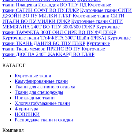
ткани Плащевка Исландия ВО ТПУ ПД
Курточные
ткани САТИН СОФТ ВО ПУ ГЛ/КР
Курточные ткани СИТИ
ДЖОЙН ВО ПУ МИЛКИ ГЛ/КР
Курточные ткани СИТИ
ИТАЛИ ВО ПУ МИЛКИ ГЛ/КР
Курточные ткани СИТИ
МЕМБРАНА 240Т ВО ТПУ 3000/500 ГЛ/КР
Курточные
ткани ТАФФЕТА 300T OЙЛ СИРЕ ВО ПУ ФД ГЛ/КР
Курточные ткани ТАФФЕТА 300Т Шайн (PRSA)
Курточные
ткани ТКАНЬ ДАНИЯ ВО ТПУ ГЛ/КР
Курточные
ткани Ткань мемори ПРИНС ВО ПУ
Курточные
ткани ДЮСПА 240Т ЖАККАРД BO ГЛ/КР
`
КАТАЛОГ
Курточные ткани
Камуфлированные ткани
Ткани для активного отдыха
Ткани для спецодежды
Прикладные ткани
Хлопчатобумажные ткани
Фурнитура
НОВИНКИ
Распродажа ткани и скидки
Компания