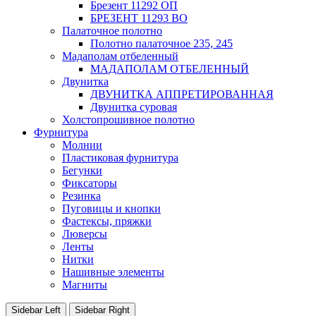
Брезент 11292 ОП
БРЕЗЕНТ 11293 ВО
Палаточное полотно
Полотно палаточное 235, 245
Мадаполам отбеленный
МАДАПОЛАМ ОТБЕЛЕННЫЙ
Двунитка
ДВУНИТКА АППРЕТИРОВАННАЯ
Двунитка суровая
Холстопрошивное полотно
Фурнитура
Молнии
Пластиковая фурнитура
Бегунки
Фиксаторы
Резинка
Пуговицы и кнопки
Фастексы, пряжки
Люверсы
Ленты
Нитки
Нашивные элементы
Магниты
Sidebar Left
Sidebar Right