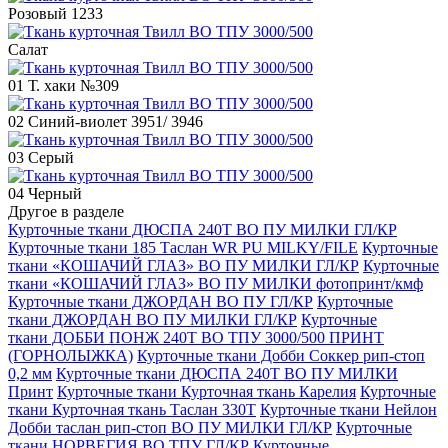
Розовый 1233
Салат
01 Т. хаки №309
02 Синий-виолет 3951/ 3946
03 Серый
04 Черный
Другое в разделе
Курточные ткани ДЮСПА 240Т ВО ПУ МИЛКИ ГЛ/КР
Курточные ткани 185 Таслан WR PU MILKY/FILE
Курточные
ткани «КОШАЧИЙ ГЛАЗ» ВО ПУ МИЛКИ ГЛ/КР
Курточные
ткани «КОШАЧИЙ ГЛАЗ» ВО ПУ МИЛКИ фотопринт/кмф
Курточные ткани ДЖОРДАН ВО ПУ ГЛ/КР
Курточные
ткани ДЖОРДАН ВО ПУ МИЛКИ ГЛ/КР
Курточные
ткани ДОББИ ПОНЖ 240Т ВО ТПУ 3000/500 ПРИНТ
(ГОРНОЛЫЖКА)
Курточные ткани Добби Соккер рип-стоп
0,2 мм
Курточные ткани ДЮСПА 240Т ВО ПУ МИЛКИ
Принт
Курточные ткани Курточная ткань Карелия
Курточные
ткани Курточная ткань Таслан 330Т
Курточные ткани Нейлон
Добби таслан рип-стоп ВО ПУ МИЛКИ ГЛ/КР
Курточные
ткани НОРВЕГИЯ ВО ТПУ ГЛ/КР
Курточные