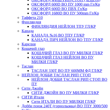
ОКСФОРД 600D ВО ПУ 1000 mm Гл/Кр
ОКСФОРД 600D ВО ПВХ Гл/Кр
ОКСФОРД 1680D ВО ПУ 500mm Гл/Кр
Таффета 210
Финляндия
ФИНЛЯНДИЯ НЕЙЛОН ТПУ ГЛ/КР
Канада
КАНАДА №16 ВО ТПУ ГЛ/КР
КАНАДА ПИЧ НЕЙЛОН ВО ТПУ ГЛ/КР
Карелия
Кошачий глаз
КОШАЧИЙ ГЛАЗ ВО ПУ МИЛКИ ГЛ/КР
КОШАЧИЙ ГЛАЗ НЕЙЛОН ВО ПУ
МИЛКИ ГЛ/КР
Таслан
ТАСЛАН 330Т ВО ПУ 600ММ ФД ГЛ/КР
НЕЙЛОН ДОББИ ТАСЛАН РИП СТОП
НЕЙЛОН ДОББИ ТАСЛАН РИП СТОП ВО
ПУ
Сити Джойн
СИТИ ДЖОЙН ВО ПУ МИЛКИ ГЛ/КР
СИТИ Итали
Сити ИТАЛИ ВО ПУ МИЛКИ ГЛ/КР
Добби понж 240Т (горнолыжка) ВО ТПУ 3000/500