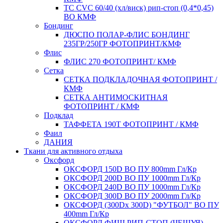
ТС CVC 60/40 (хл/виск) рип-стоп (0,4*0,45)
ВО КМФ
Бондинг
ДЮСПО ПОЛАР-ФЛИС БОНДИНГ
235ГР/250ГР ФОТОПРИНТ/КМФ
Флис
ФЛИС 270 ФОТОПРИНТ/ КМФ
Сетка
СЕТКА ПОДКЛАДОЧНАЯ ФОТОПРИНТ /
КМФ
СЕТКА АНТИМОСКИТНАЯ
ФОТОПРИНТ / КМФ
Подклад
ТАФФЕТА 190Т ФОТОПРИНТ / КМФ
Фаил
ДАНИЯ
Ткани для активного отдыха
Оксфорд
ОКСФОРД 150D ВО ПУ 800mm Гл/Кр
ОКСФОРД 200D ВО ПУ 1000mm Гл/Кр
ОКСФОРД 240D ВО ПУ 1000mm Гл/Кр
ОКСФОРД 300D ВО ПУ 2000mm Гл/Кр
ОКСФОРД (300Dx 300D) "ФУТБОЛ" ВО ПУ
400mm Гл/Кр
ОКСФОРД ФИШ РИП-СТОП (ЧЕШУЯ)