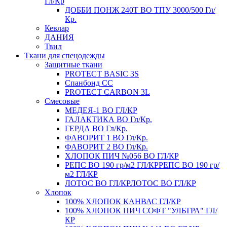
Гл/Кр
ДОББИ ПОНЖ 240Т ВО ТПУ 3000/500 Гл/
Кр.
Кевлар
ДАНИЯ
Твил
Ткани для спецодежды
Защитные ткани
PROTECT BASIC 3S
Спанбонд СС
PROTECT CARBON 3L
Смесовые
МЕДЕЯ-1 ВО ГЛ/КР
ГАЛАКТИКА ВО Гл/Кр.
ГЕРДА ВО Гл/Кр.
ФАВОРИТ 1 ВО Гл/Кр.
ФАВОРИТ 2 ВО Гл/Кр.
ХЛОПОК ПИЧ №056 ВО ГЛ/КР
РЕПС ВО 190 гр/м2 ГЛ/КР
РЕПС ВО 190 гр/
м2 ГЛ/КР
ЛОТОС ВО ГЛ/КР
ЛОТОС ВО ГЛ/КР
Хлопок
100% ХЛОПОК КАНВАС ГЛ/КР
100% ХЛОПОК ПИЧ СОФТ "УЛЬТРА" ГЛ/
КР