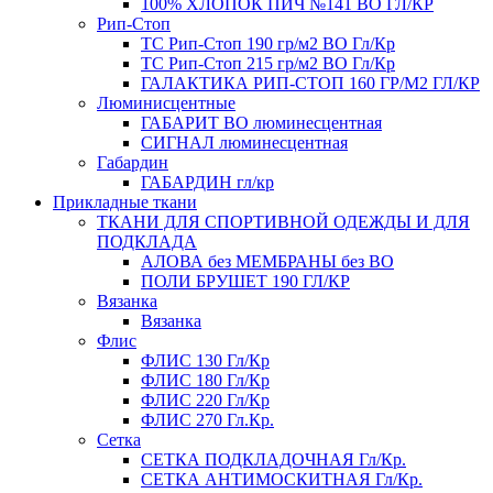
100% ХЛОПОК ПИЧ №141 ВО ГЛ/КР
Рип-Стоп
TC Рип-Стоп 190 гр/м2 ВО Гл/Кр
TC Рип-Стоп 215 гр/м2 ВО Гл/Кр
ГАЛАКТИКА РИП-СТОП 160 ГР/М2 ГЛ/КР
Люминисцентные
ГАБАРИТ ВО люминесцентная
СИГНАЛ люминесцентная
Габардин
ГАБАРДИН гл/кр
Прикладные ткани
ТКАНИ ДЛЯ СПОРТИВНОЙ ОДЕЖДЫ И ДЛЯ
ПОДКЛАДА
АЛОВА без МЕМБРАНЫ без ВО
ПОЛИ БРУШЕТ 190 ГЛ/КР
Вязанка
Вязанка
Флис
ФЛИС 130 Гл/Кр
ФЛИС 180 Гл/Кр
ФЛИС 220 Гл/Кр
ФЛИС 270 Гл.Кр.
Сетка
СЕТКА ПОДКЛАДОЧНАЯ Гл/Кр.
СЕТКА АНТИМОСКИТНАЯ Гл/Кр.